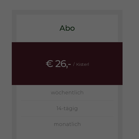
Abo
€ 26,-
/ Kisterl
wöchentlich
14-tägig
monatlich