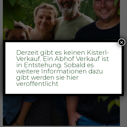
×
Derzeit gibt es keinen Kisterl-
Verkauf. Ein Abhof Verkauf ist
in Entstehung. Sobald es
weitere Informationen dazu
gibt werden sie hier
veröffentlicht